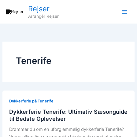
Gå
Rejser
til
Arrangér Rejser
indholdet
Tenerife
Dykkerferie på Tenerife
Dykkerferie Tenerife: Ultimativ Sæsonguide
til Bedste Oplevelser
Drømmer du om en uforglemmelig dykkerferie Tenerife?
Vores ultimative sæsonguide hjælper dig med at vælge