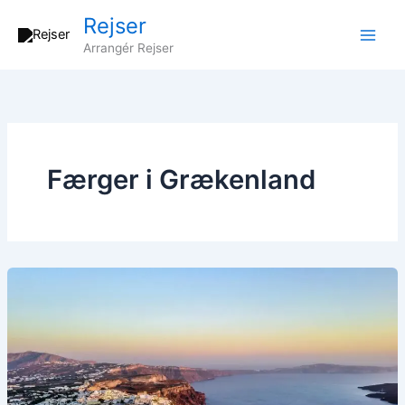
Gå
Rejser
til
Arrangér Rejser
indholdet
Færger i Grækenland