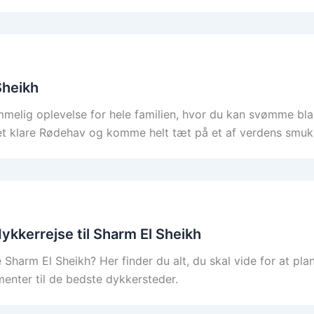
Sheikh
melig oplevelse for hele familien, hvor du kan svømme blan
 det klare Rødehav og komme helt tæt på et af verdens smu
kkerrejse til Sharm El Sheikh
arm El Sheikh? Her finder du alt, du skal vide for at planl
enter til de bedste dykkersteder.