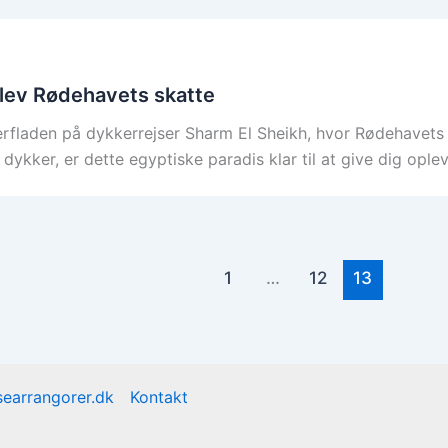
plev Rødehavets skatte
rfladen på dykkerrejser Sharm El Sheikh, hvor Rødehavets f
ykker, er dette egyptiske paradis klar til at give dig opleve
1
…
12
13
earrangorer.dk
Kontakt