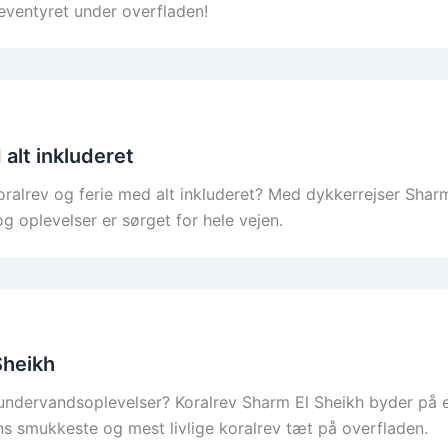
 eventyret under overfladen!
 alt inkluderet
oralrev og ferie med alt inkluderet? Med dykkerrejser Sha
 oplevelser er sørget for hele vejen.
Sheikh
undervandsoplevelser? Koralrev Sharm El Sheikh byder på e
s smukkeste og mest livlige koralrev tæt på overfladen.