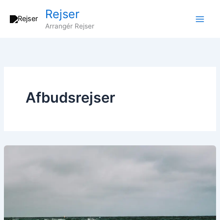
Gå
Rejser
til
Arrangér Rejser
indholdet
Afbudsrejser