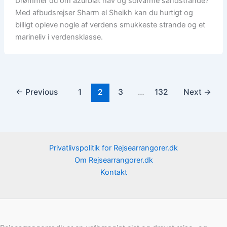
Drømmer du om azurblåt hav og solvarme sandstrande?
Med afbudsrejser Sharm el Sheikh kan du hurtigt og
billigt opleve nogle af verdens smukkeste strande og et
marineliv i verdensklasse.
←
Previous
1
2
3
…
132
Next
→
Privatlivspolitik for Rejsearrangorer.dk
Om Rejsearrangorer.dk
Kontakt