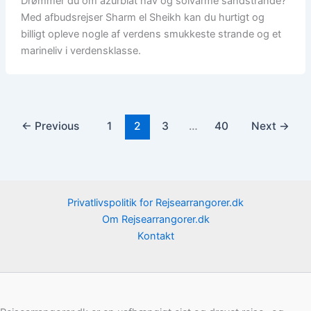
Drømmer du om azurblåt hav og solvarme sandstrande?
Med afbudsrejser Sharm el Sheikh kan du hurtigt og
billigt opleve nogle af verdens smukkeste strande og et
marineliv i verdensklasse.
←
Previous
1
2
3
…
40
Next
→
Privatlivspolitik for Rejsearrangorer.dk
Om Rejsearrangorer.dk
Kontakt