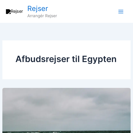
Gå
Rejser
til
Arrangér Rejser
indholdet
Afbudsrejser til Egypten