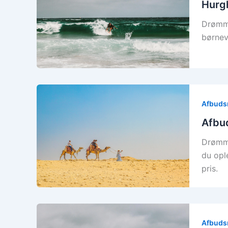
Hurgh
Drømme
børnev
Afbudsr
Afbud
Drømme
du opl
pris.
Afbudsr