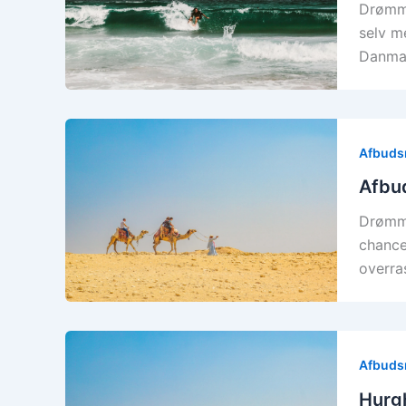
Drømme
selv m
Danma
Afbudsr
Afbud
Drømme
chance
overra
Afbudsr
Hurgh