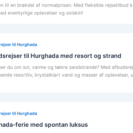
 til en brøkdel af normalprisen. Med fleksible rejsetilbud k
med eventyrlige oplevelser og solskin!
ejser til Hurghada
srejser til Hurghada med resort og strand
r du om sol, varme og lækre sandstrande? Med afbudsrejs
pende resortliv, krystalklart vand og masser af oplevelser,
ejser til Hurghada
hada-ferie med spontan luksus