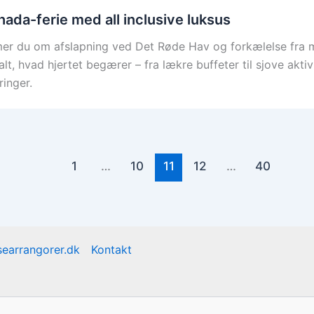
ada-ferie med all inclusive luksus
r du om afslapning ved Det Røde Hav og forkælelse fra mo
alt, hvad hjertet begærer – fra lækre buffeter til sjove akti
inger.
1
…
10
11
12
…
40
earrangorer.dk
Kontakt