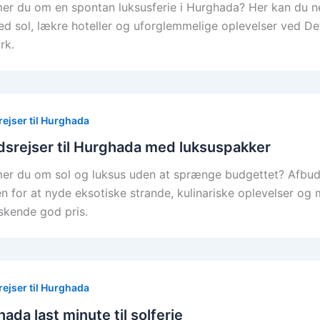
r du om en spontan luksusferie i Hurghada? Her kan du ne
ed sol, lækre hoteller og uforglemmelige oplevelser ved D
rk.
ejser til Hurghada
srejser til Hurghada med luksuspakker
r du om sol og luksus uden at sprænge budgettet? Afbuds
n for at nyde eksotiske strande, kulinariske oplevelser og 
skende god pris.
ejser til Hurghada
ada last minute til solferie