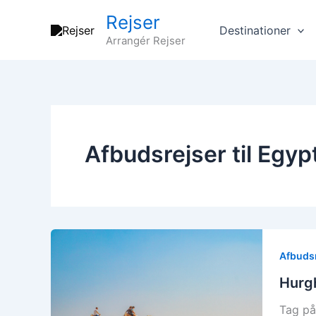
Gå
Rejser
til
Destinationer
Arrangér Rejser
indholdet
Afbudsrejser til Egyp
Afbudsr
Hurg
Tag på