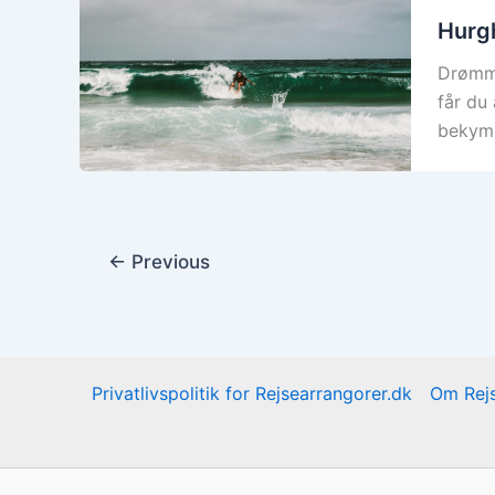
Hurgh
Drømme
får du 
bekymr
←
Previous
Privatlivspolitik for Rejsearrangorer.dk
Om Rejs