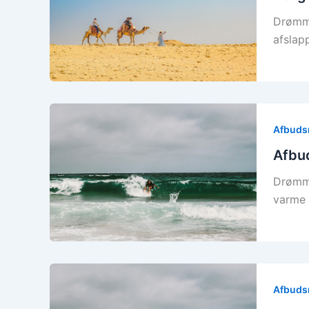
Drømme
afslap
Afbudsr
Afbud
Drømme
varme 
Afbudsr