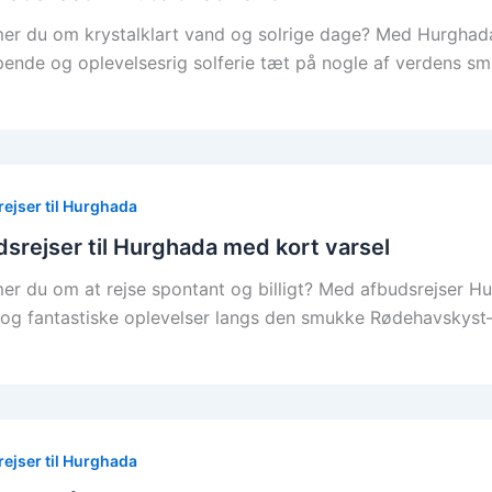
r du om krystalklart vand og solrige dage? Med Hurghada 
pende og oplevelsesrig solferie tæt på nogle af verdens sm
ejser til Hurghada
srejser til Hurghada med kort varsel
r du om at rejse spontant og billigt? Med afbudsrejser Hu
og fantastiske oplevelser langs den smukke Rødehavskys
ejser til Hurghada