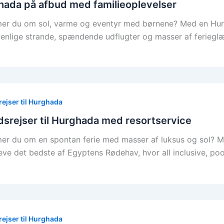
ada på afbud med familieoplevelser
r du om sol, varme og eventyr med børnene? Med en Hurgh
enlige strande, spændende udflugter og masser af ferieglæ
ejser til Hurghada
srejser til Hurghada med resortservice
r du om en spontan ferie med masser af luksus og sol? M
eve det bedste af Egyptens Rødehav, hvor all inclusive, pool
ejser til Hurghada