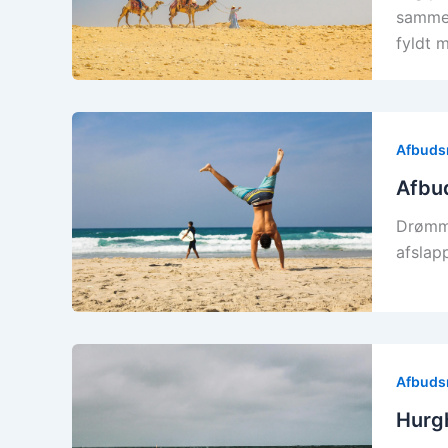
sammen
fyldt 
Afbudsr
Afbud
Drømme
afslap
Afbudsr
Hurg