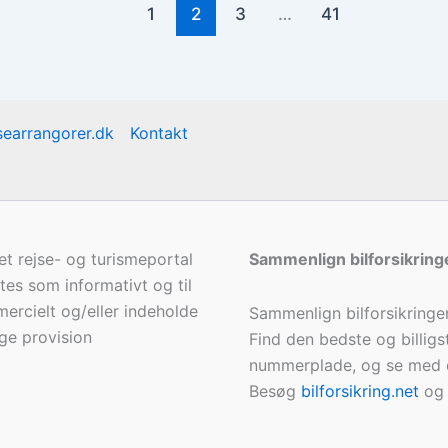
1
2
3
…
41
earrangorer.dk
Kontakt
et rejse- og turismeportal
Sammenlign bilforsikring
gtes som informativt og til
ercielt og/eller indeholde
Sammenlign bilforsikringe
age provision
Find den bedste og billigste
nummerplade, og se med 
Besøg
bilforsikring.net
og 