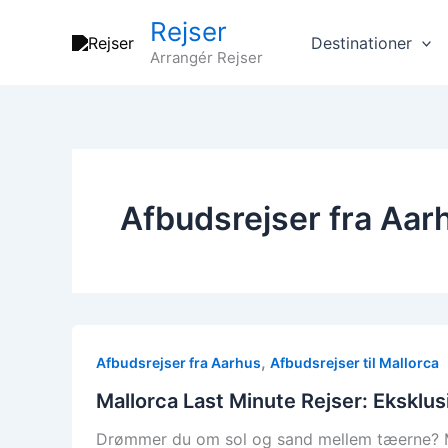
Gå
Rejser
til
Destinationer
Arrangér Rejser
indholdet
Afbudsrejser fra Aar
,
Afbudsrejser fra Aarhus
Afbudsrejser til Mallorca
Mallorca Last Minute Rejser: Eksklus
Drømmer du om sol og sand mellem tæerne? Med l