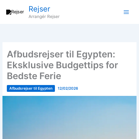
Gå
Rejser
til
Arrangér Rejser
indholdet
Afbudsrejser til Egypten:
Eksklusive Budgettips for
Bedste Ferie
Afbudsrejser til Egypten
12/02/2026