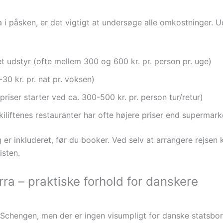
rra i påsken, er det vigtigt at undersøge alle omkostninger.
get udstyr (ofte mellem 300 og 600 kr. pr. person pr. uge)
-30 kr. pr. nat pr. voksen)
(priser starter ved ca. 300-500 kr. pr. person tur/retur)
kiliftenes restauranter har ofte højere priser end supermar
ng er inkluderet, før du booker. Ved selv at arrangere rejsen k
sten.
rra – praktiske forhold for danskere
 Schengen, men der er ingen visumpligt for danske statsbo