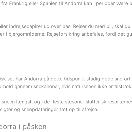
ra Frankrig eller Spanien til Andorra kan i perioder være p
eller indrejsepapirer ud over pas. Rejser du med bil, skal
r i bjergområderne. Rejseforsikring anbefales, fordi det 
orisk set har Andorra på dette tidspunkt stadig gode snefor
orhold gennem snekanoner, hvis natursneen ikke er tilstrækk
neen længst, og i de fleste sæsoner slutter skiresorternes l
sigter og sneopdateringer tæt op til afrejse.
ndorra i påsken