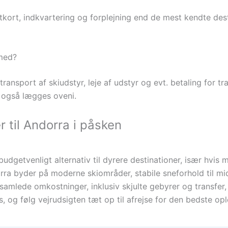
liftkort, indkvartering og forplejning end de mest kendte des
 med?
ansport af skiudstyr, leje af udstyr og evt. betaling for tra
n også lægges oveni.
r til Andorra i påsken
 budgetvenligt alternativ til dyrere destinationer, især hvi
a byder på moderne skiområder, stabile sneforhold til midt 
amlede omkostninger, inklusiv skjulte gebyrer og transfer, 
, og følg vejrudsigten tæt op til afrejse for den bedste opl