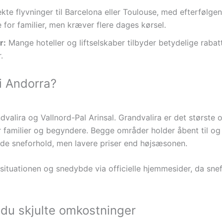
kte flyvninger til Barcelona eller Toulouse, med efterfølgend
e for familier, men kræver flere dages kørsel.
r:
Mange hoteller og liftselskaber tilbyder betydelige rabat
.
i Andorra?
valira og Vallnord-Pal Arinsal. Grandvalira er det størst
er familier og begyndere. Begge områder holder åbent til og
ode sneforhold, men lavere priser end højsæsonen.
situationen og snedybde via officielle hjemmesider, da snef
du skjulte omkostninger