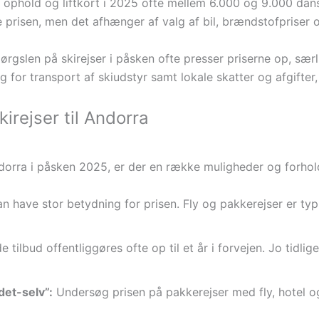
r, ophold og liftkort i 2025 ofte mellem 6.000 og 9.000 dan
prisen, men det afhænger af valg af bil, brændstofpriser og
spørgslen på skirejser i påsken ofte presser priserne op, sæ
r transport af skiudstyr samt lokale skatter og afgifter, s
kirejser til Andorra
 Andorra i påsken 2025, er der en række muligheder og forhol
 have stor betydning for prisen. Fly og pakkerejser er typi
 tilbud offentliggøres ofte op til et år i forvejen. Jo tidli
et-selv”:
Undersøg prisen på pakkerejser med fly, hotel og l