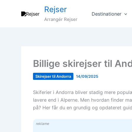
Gå
Rejser
til
Destinationer
indholdet
Arrangér Rejser
Billige skirejser til A
Skirejser til Andorra
14/09/2025
Skiferier i Andorra bliver stadig mere popul
lavere end i Alperne. Men hvordan finder m
på? Her får du en grundig og opdateret guide
reklame