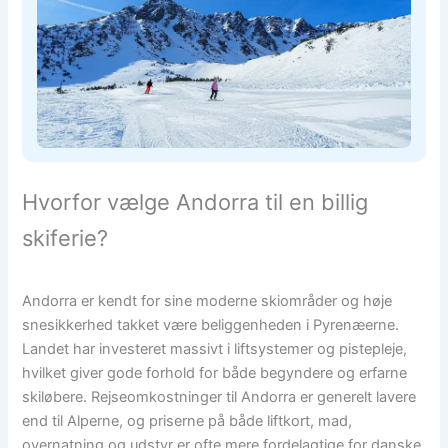
Hvorfor vælge Andorra til en billig
skiferie?
Andorra er kendt for sine moderne skiområder og høje
snesikkerhed takket være beliggenheden i Pyrenæerne.
Landet har investeret massivt i liftsystemer og pistepleje,
hvilket giver gode forhold for både begyndere og erfarne
skiløbere. Rejseomkostninger til Andorra er generelt lavere
end til Alperne, og priserne på både liftkort, mad,
overnatning og udstyr er ofte mere fordelagtige for danske