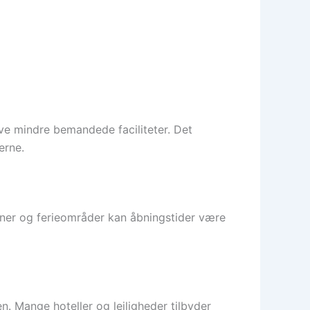
give mindre bemandede faciliteter. Det
erne.
erner og ferieområder kan åbningstider være
n. Mange hoteller og lejligheder tilbyder