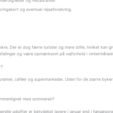
seværdigheder og restauranter.
ringskort og eventuel rejseforsikring.
sikre. Der er dog færre turister og mere stille, hvilket kan 
befalinger og være opmærksom på vejforhold i vintermåned
r?
tauranter, caféer og supermarkeder. Uden for de større byk
 sammenlignet med sommeren?
relle udgifter er betydeligt lavere i januar end i højsæsone