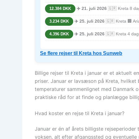
✈️ 21. juli 2026
🇬🇷 Kreta 8 dage
12.384 DKK
✈️ 25. juli 2026
🇬🇷 Kreta 🏢 Ar
3.234 DKK
✈️ 25. juli 2026
🇬🇷 Kreta 4 dage
4.396 DKK
Se flere rejser til Kreta hos Sunweb
Billige rejser til Kreta i januar er et aktu
priser. Januar er lavsæson på Kreta, hvilket
temperaturer sammenlignet med Danmark og 
praktiske råd for at finde og planlægge billige
Hvad koster en rejse til Kreta i januar?
Januar er én af årets billigste rejseperioder
voksen, alt efter afgangssted og eventuelle