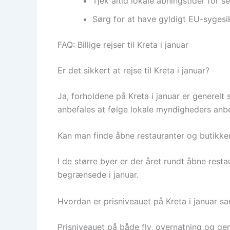
Tjek altid lokale åbningstider for 
Sørg for at have gyldigt EU-sygesik
FAQ: Billige rejser til Kreta i januar
Er det sikkert at rejse til Kreta i januar?
Ja, forholdene på Kreta i januar er generelt 
anbefales at følge lokale myndigheders an
Kan man finde åbne restauranter og butikke
I de større byer er der året rundt åbne res
begrænsede i januar.
Hvordan er prisniveauet på Kreta i januar
Prisniveauet på både fly, overnatning og gene