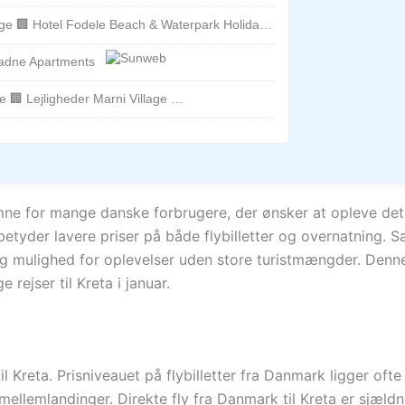
 🏢 Hotel Fodele Beach & Waterpark Holiday Resort
iadne Apartments
 🏢 Lejligheder Marni Village
elt emne for mange danske forbrugere, der ønsker at opleve 
 betyder lavere priser på både flybilletter og overnatning. 
mulighed for oplevelser uden store turistmængder. Denne 
 rejser til Kreta i januar.
 til Kreta. Prisniveauet på flybilletter fra Danmark ligger of
 mellemlandinger. Direkte fly fra Danmark til Kreta er sjæ