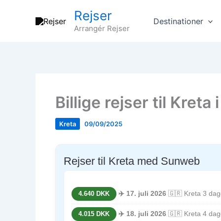
Gå
Rejser
til
Destinationer
Arrangér Rejser
indholdet
Billige rejser til Kreta 
Kreta
09/09/2025
Rejser til Kreta med Sunweb
✈️ 17. juli 2026
🇬🇷 Kreta 3 dag
4.640 DKK
✈️ 18. juli 2026
🇬🇷 Kreta 4 dag
4.015 DKK