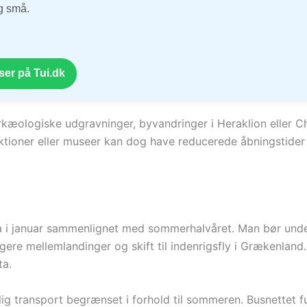
og små.
ser på Tui.dk
. arkæologiske udgravninger, byvandringer i Heraklion eller
ioner eller museer kan dog have reducerede åbningstider i
reta i januar sammenlignet med sommerhalvåret. Man bør u
gere mellemlandinger og skift til indenrigsfly i Grækenland. 
ta.
tlig transport begrænset i forhold til sommeren. Busnettet 