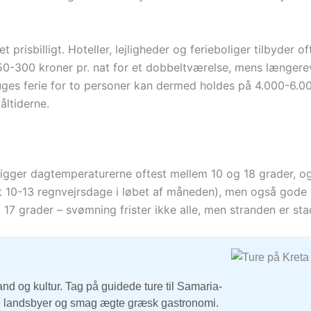
risbilligt. Hoteller, lejligheder og ferieboliger tilbyder of
 150-300 kroner pr. nat for et dobbeltværelse, mens længere
uges ferie for to personer kan dermed holdes på 4.000-6.00
åltiderne.
 ligger dagtemperaturerne oftest mellem 10 og 18 grader, o
igt 10-13 regnvejrsdage i løbet af måneden), men også gode 
7 grader – svømning frister ikke alle, men stranden er stad
and og kultur. Tag på guidede ture til Samaria-
le landsbyer og smag ægte græsk gastronomi.