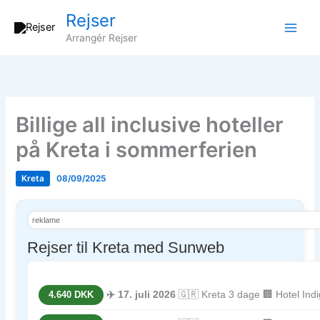
Gå
Rejser
til
Arrangér Rejser
indholdet
Billige all inclusive hoteller
på Kreta i sommerferien
Kreta
08/09/2025
reklame
Rejser til Kreta med Sunweb
✈️ 17. juli 2026
🇬🇷 Kreta 3 dage 🏢 Hotel In
4.640 DKK