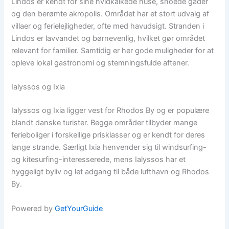
Lindos er kendt for sine hvidkalkede huse, snoede gader
og den berømte akropolis. Området har et stort udvalg af
villaer og ferielejligheder, ofte med havudsigt. Stranden i
Lindos er lavvandet og børnevenlig, hvilket gør området
relevant for familier. Samtidig er her gode muligheder for at
opleve lokal gastronomi og stemningsfulde aftener.
Ialyssos og Ixia
Ialyssos og Ixia ligger vest for Rhodos By og er populære
blandt danske turister. Begge områder tilbyder mange
ferieboliger i forskellige prisklasser og er kendt for deres
lange strande. Særligt Ixia henvender sig til windsurfing-
og kitesurfing-interesserede, mens Ialyssos har et
hyggeligt byliv og let adgang til både lufthavn og Rhodos
By.
Powered by
GetYourGuide