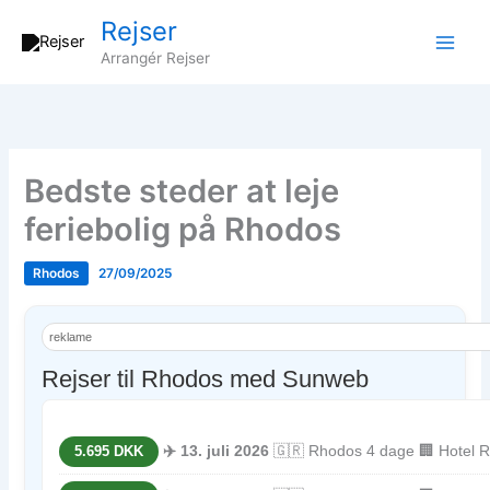
Gå
Rejser
til
Arrangér Rejser
indholdet
Bedste steder at leje
feriebolig på Rhodos
Rhodos
27/09/2025
reklame
Rejser til Rhodos med Sunweb
✈️ 13. juli 2026
🇬🇷 Rhodos 4 dage 🏢 Hotel Ro
5.695 DKK