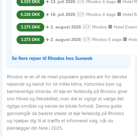
✈️ 13. juli 2026
🇬🇷 Rhodos 4 dage 🏢 Hotel Ro
6.019 DKK
✈️ 18. juli 2026
🇬🇷 Rhodos 4 dage 🏢 Hotel Bl
6.228 DKK
✈️ 2. august 2026
🇬🇷 Rhodos 🏢 Hotel Essen
3.275 DKK
✈️ 2. august 2026
🇬🇷 Rhodos 5 dage 🏢 Hote
3.275 DKK
Se flere rejser til Rhodos hos Sunweb
Rhodos er en af de mest populære græske øer for danske
rejsende og kendt for sit milde klima, historiske byer og
børnevenlige strande. At leje en feriebolig på Rhodos giver
stor frihed og fleksibilitet, men det er vigtigt at vælge det
rigtige område og kende de lokale forhold. Denne guide
gennemgår de bedste steder at leje feriebolig på Rhodos
og hjælper dig til at træffe et informeret valg, når du
planlægger din ferie i 2025.