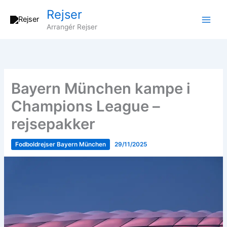
Gå
Rejser
til
Arrangér Rejser
indholdet
Bayern München kampe i
Champions League –
rejsepakker
Fodboldrejser Bayern München
29/11/2025