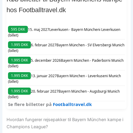
hos Footballtravel.dk
595 DKK
15. maj 2027
Leverkusen - Bayern München
i Leverkusen
(billet)
1.995 DKK
6. februar 2027
Bayern München - SV Elversberg
i Munich
(billet)
1.995 DKK
5. december 2026
Bayern München - Paderborn
i Munich
(billet)
1.995 DKK
13. januar 2027
Bayern München - Leverkusen
i Munich
(billet)
1.995 DKK
20. februar 2027
Bayern München - Augsburg
i Munich
(billet)
Se flere billetter på
Footballtravel.dk
Hvordan fungerer rejsepakker til Bayern München kampe i
Champions League?