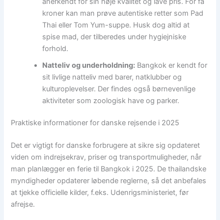
anerkendt for sin høje kvalitet og lave pris. For få
kroner kan man prøve autentiske retter som Pad
Thai eller Tom Yum-suppe. Husk dog altid at
spise mad, der tilberedes under hygiejniske
forhold.
Natteliv og underholdning:
Bangkok er kendt for
sit livlige natteliv med barer, natklubber og
kulturoplevelser. Der findes også børnevenlige
aktiviteter som zoologisk have og parker.
Praktiske informationer for danske rejsende i 2025
Det er vigtigt for danske forbrugere at sikre sig opdateret
viden om indrejsekrav, priser og transportmuligheder, når
man planlægger en ferie til Bangkok i 2025. De thailandske
myndigheder opdaterer løbende reglerne, så det anbefales
at tjekke officielle kilder, f.eks. Udenrigsministeriet, før
afrejse.