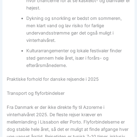
hvor chancerne for at se kaskelot- og blåhvaler er
højest.
Dykning og snorkling er bedst om sommeren,
men klart vand og lav risiko for farlige
undervandsstrømme gør det også muligt i
vinterhalvåret.
Kulturarrangementer og lokale festivaler finder
sted gennem hele året, især i forårs- og
efterårsmånederne.
Praktiske forhold for danske rejsende i 2025
Transport og flyforbindelser
Fra Danmark er der ikke direkte fly til Azorerne i
vinterhalvåret 2025. De fleste rejser kræver en
mellemlanding i Lissabon eller Porto. Flyforbindelserne er
dog stabile hele året, så det er muligt at finde afgange hver
uge uanset årstid. Rejsetiden er typisk 7-10 timer, inklusiv