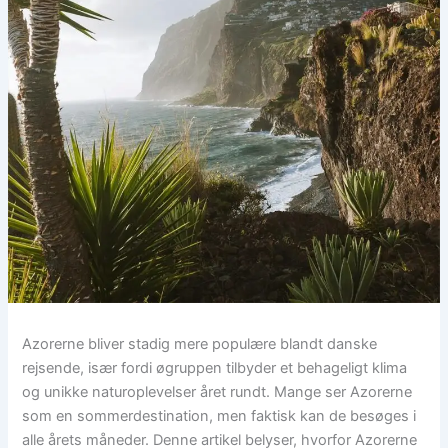
Azorerne bliver stadig mere populære blandt danske
rejsende, især fordi øgruppen tilbyder et behageligt klima
og unikke naturoplevelser året rundt. Mange ser Azorerne
som en sommerdestination, men faktisk kan de besøges i
alle årets måneder. Denne artikel belyser, hvorfor Azorerne