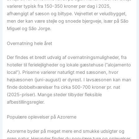
varierer typisk fra 150-350 kroner per dag i 2025,
afhængigt af sæson og biltype. Vejnettet er veludbygget,
men der kan være stejle og snoede bjergveje, især på São
Miguel og São Jorge.
Overnatning hele året
Der findes et bredt udvalg af overnatningsmuligheder, fra
hoteller til ferielejligheder og lokale gæstehuse (”alojamento
local”). Priserne varierer naturligt med sæsonen, hvor
højsæsonen (juni-august) er dyrest. I lavsæsonen kan man
finde dobbeltværelser fra cirka 500-700 kroner pr. nat
(2025-priser). Mange steder tilbyder fleksible
afbestillingsregler.
Populære oplevelser på Azorerne
Azorerne byder på meget mere end smukke udsigter og
grøn natur. Herunder finder du populære ture og oplevelser,