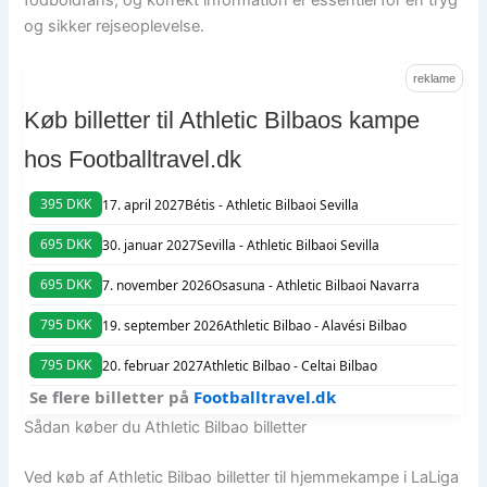
og sikker rejseoplevelse.
reklame
Køb billetter til Athletic Bilbaos kampe
hos Footballtravel.dk
395 DKK
17. april 2027
Bétis - Athletic Bilbao
i Sevilla
695 DKK
30. januar 2027
Sevilla - Athletic Bilbao
i Sevilla
695 DKK
7. november 2026
Osasuna - Athletic Bilbao
i Navarra
795 DKK
19. september 2026
Athletic Bilbao - Alavés
i Bilbao
795 DKK
20. februar 2027
Athletic Bilbao - Celta
i Bilbao
Se flere billetter på
Footballtravel.dk
Sådan køber du Athletic Bilbao billetter
Ved køb af Athletic Bilbao billetter til hjemmekampe i LaLiga