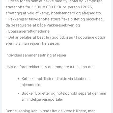
– Prisen for en samlet pakke med fly, hotel og kampbillet
starter ofte fra 3.500-8.000 DKK pr. person i 2025,
afhængig af valg af kamp, hotelstandard og afrejsedato.
– Pakkerejser tilbyder ofte større fleksibilitet og sikkerhed,
da de reguleres af både Pakkerejseloven og
Flypassagerrettighederne.
– Det anbefales at bestille i god tid, især til populære opgør
eller hvis man rejser i højsæson.
Individuel sammensætning af rejser
Hvis du foretrækker selv at arrangere turen, kan du:
Købe kampbilletten direkte via klubbens
hjemmeside
Booke flybilletter og hotelophold separat gennem
almindelige rejseportaler
Denne løsning kan i visse tilfælde være billigere, men