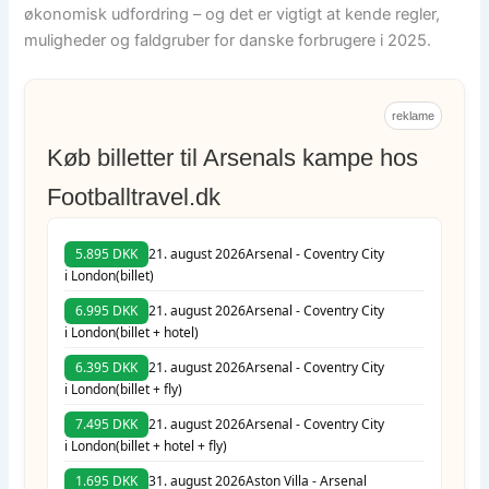
økonomisk udfordring – og det er vigtigt at kende regler,
muligheder og faldgruber for danske forbrugere i 2025.
reklame
Køb billetter til Arsenals kampe hos
Footballtravel.dk
5.895 DKK
21. august 2026
Arsenal - Coventry City
i London
(billet)
6.995 DKK
21. august 2026
Arsenal - Coventry City
i London
(billet + hotel)
6.395 DKK
21. august 2026
Arsenal - Coventry City
i London
(billet + fly)
7.495 DKK
21. august 2026
Arsenal - Coventry City
i London
(billet + hotel + fly)
1.695 DKK
31. august 2026
Aston Villa - Arsenal