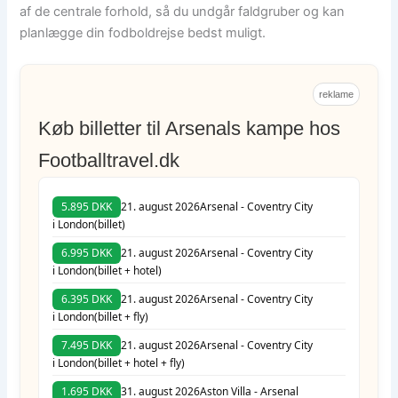
af de centrale forhold, så du undgår faldgruber og kan
planlægge din fodboldrejse bedst muligt.
reklame
Køb billetter til Arsenals kampe hos
Footballtravel.dk
5.895 DKK
21. august 2026
Arsenal - Coventry City
i London
(billet)
6.995 DKK
21. august 2026
Arsenal - Coventry City
i London
(billet + hotel)
6.395 DKK
21. august 2026
Arsenal - Coventry City
i London
(billet + fly)
7.495 DKK
21. august 2026
Arsenal - Coventry City
i London
(billet + hotel + fly)
1.695 DKK
31. august 2026
Aston Villa - Arsenal