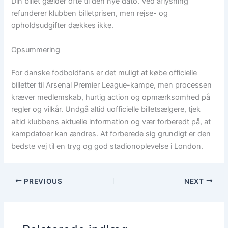
Din billet gælder ofte til den nye dato. Ved aflysning
refunderer klubben billetprisen, men rejse- og
opholdsudgifter dækkes ikke.
Opsummering
For danske fodboldfans er det muligt at købe officielle
billetter til Arsenal Premier League-kampe, men processen
kræver medlemskab, hurtig action og opmærksomhed på
regler og vilkår. Undgå altid uofficielle billetsælgere, tjek
altid klubbens aktuelle information og vær forberedt på, at
kampdatoer kan ændres. At forberede sig grundigt er den
bedste vej til en tryg og god stadionoplevelse i London.
PREVIOUS
NEXT