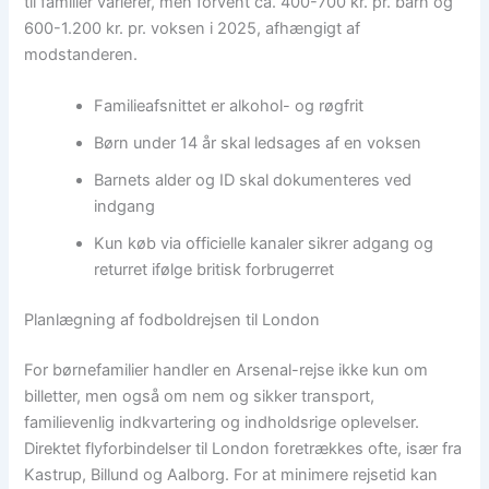
til familier varierer, men forvent ca. 400-700 kr. pr. barn og
600-1.200 kr. pr. voksen i 2025, afhængigt af
modstanderen.
Familieafsnittet er alkohol- og røgfrit
Børn under 14 år skal ledsages af en voksen
Barnets alder og ID skal dokumenteres ved
indgang
Kun køb via officielle kanaler sikrer adgang og
returret ifølge britisk forbrugerret
Planlægning af fodboldrejsen til London
For børnefamilier handler en Arsenal-rejse ikke kun om
billetter, men også om nem og sikker transport,
familievenlig indkvartering og indholdsrige oplevelser.
Direktet flyforbindelser til London foretrækkes ofte, især fra
Kastrup, Billund og Aalborg. For at minimere rejsetid kan