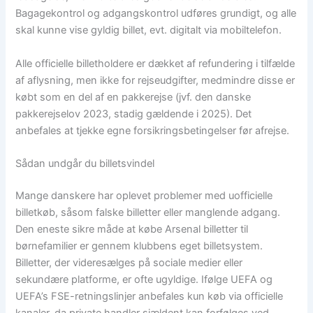
Bagagekontrol og adgangskontrol udføres grundigt, og alle
skal kunne vise gyldig billet, evt. digitalt via mobiltelefon.
Alle officielle billetholdere er dækket af refundering i tilfælde
af aflysning, men ikke for rejseudgifter, medmindre disse er
købt som en del af en pakkerejse (jvf. den danske
pakkerejselov 2023, stadig gældende i 2025). Det
anbefales at tjekke egne forsikringsbetingelser før afrejse.
Sådan undgår du billetsvindel
Mange danskere har oplevet problemer med uofficielle
billetkøb, såsom falske billetter eller manglende adgang.
Den eneste sikre måde at købe Arsenal billetter til
børnefamilier er gennem klubbens eget billetsystem.
Billetter, der videresælges på sociale medier eller
sekundære platforme, er ofte ugyldige. Ifølge UEFA og
UEFA’s FSE-retningslinjer anbefales kun køb via officielle
kanaler, da private handler sjældent kan forfølges ved