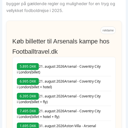
bygger på gældende regler og muligheder for en tryg og
vellykket fodboldrejse i 2025.
reklame
Køb billetter til Arsenals kampe hos
Footballtravel.dk
5.895 DKK
21. august 2026
Arsenal - Coventry City
i London
(billet)
6.995 DKK
21. august 2026
Arsenal - Coventry City
i London
(billet + hotel)
6.395 DKK
21. august 2026
Arsenal - Coventry City
i London
(billet + fly)
7.495 DKK
21. august 2026
Arsenal - Coventry City
i London
(billet + hotel + fly)
1.695 DKK
31. august 2026
Aston Villa - Arsenal