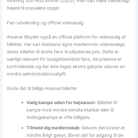
omkring 300-600 kroner (2025), men kan være væsentligt
højere til populære opgør.
Fan-udveksling og officiel videresalg
Arsenal tilbyder også en officiel platform for videresalg af
billetter. Her kan klubbens egne medlemmer videresælge
deres billetter til andre fans til pålydende pris. Dette er
særligt relevant for budgetbevidste fans, da priserne er
kontrollerede og der ikke tages ekstra gebyrer udover en
mindre administrationsafgift.
Gode råd til billige Arsenal billetter
Vælg kampe uden for højsæson:
Billetter til
kampe mod mindre kendte klubber eller til
midtugekampe er ofte billigere.
Tilmeld dig medlemskab:
Selvom det koster et
mindre årligt gebyr, åbner det for adgang til de