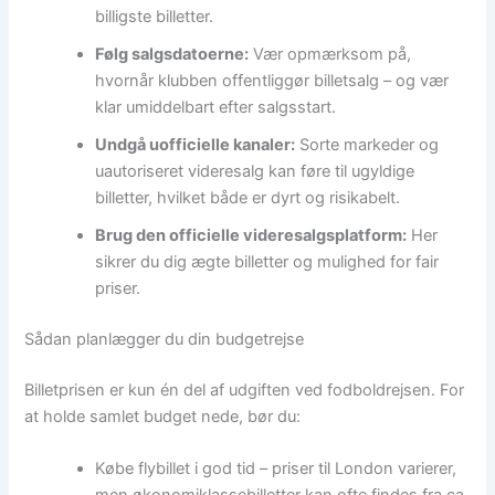
billigste billetter.
Følg salgsdatoerne:
Vær opmærksom på,
hvornår klubben offentliggør billetsalg – og vær
klar umiddelbart efter salgsstart.
Undgå uofficielle kanaler:
Sorte markeder og
uautoriseret videresalg kan føre til ugyldige
billetter, hvilket både er dyrt og risikabelt.
Brug den officielle videresalgsplatform:
Her
sikrer du dig ægte billetter og mulighed for fair
priser.
Sådan planlægger du din budgetrejse
Billetprisen er kun én del af udgiften ved fodboldrejsen. For
at holde samlet budget nede, bør du:
Købe flybillet i god tid – priser til London varierer,
men økonomiklassebilletter kan ofte findes fra ca.