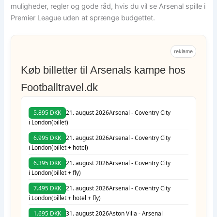
muligheder, regler og gode råd, hvis du vil se Arsenal spille i
Premier League uden at sprænge budgettet.
reklame
Køb billetter til Arsenals kampe hos
Footballtravel.dk
5.895 DKK
21. august 2026
Arsenal - Coventry City
i London
(billet)
6.995 DKK
21. august 2026
Arsenal - Coventry City
i London
(billet + hotel)
6.395 DKK
21. august 2026
Arsenal - Coventry City
i London
(billet + fly)
7.495 DKK
21. august 2026
Arsenal - Coventry City
i London
(billet + hotel + fly)
1.695 DKK
31. august 2026
Aston Villa - Arsenal