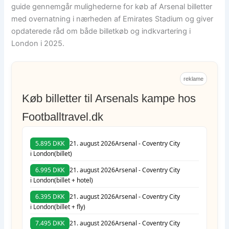
guide gennemgår mulighederne for køb af Arsenal billetter
med overnatning i nærheden af Emirates Stadium og giver
opdaterede råd om både billetkøb og indkvartering i
London i 2025.
reklame
Køb billetter til Arsenals kampe hos
Footballtravel.dk
5.895 DKK
21. august 2026
Arsenal - Coventry City
i London
(billet)
6.995 DKK
21. august 2026
Arsenal - Coventry City
i London
(billet + hotel)
6.395 DKK
21. august 2026
Arsenal - Coventry City
i London
(billet + fly)
7.495 DKK
21. august 2026
Arsenal - Coventry City