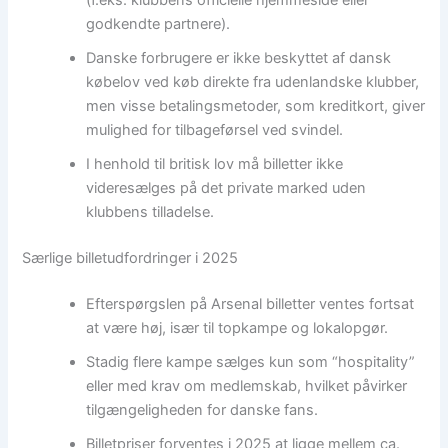
(f.eks. klubbens officielle hjemmeside eller
godkendte partnere).
Danske forbrugere er ikke beskyttet af dansk
købelov ved køb direkte fra udenlandske klubber,
men visse betalingsmetoder, som kreditkort, giver
mulighed for tilbageførsel ved svindel.
I henhold til britisk lov må billetter ikke
videresælges på det private marked uden
klubbens tilladelse.
Særlige billetudfordringer i 2025
Efterspørgslen på Arsenal billetter ventes fortsat
at være høj, især til topkampe og lokalopgør.
Stadig flere kampe sælges kun som “hospitality”
eller med krav om medlemskab, hvilket påvirker
tilgængeligheden for danske fans.
Billetpriser forventes i 2025 at ligge mellem ca.