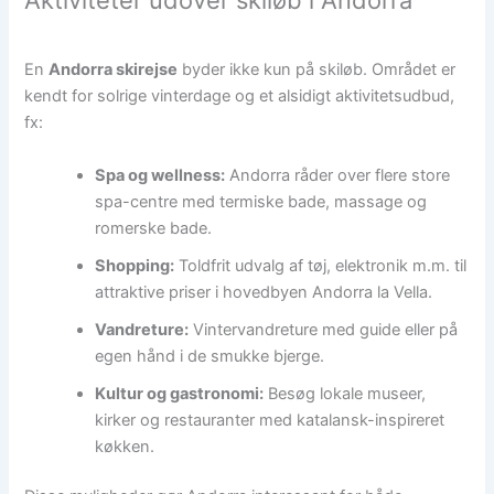
Aktiviteter udover skiløb i Andorra
En
Andorra skirejse
byder ikke kun på skiløb. Området er
kendt for solrige vinterdage og et alsidigt aktivitetsudbud,
fx:
Spa og wellness:
Andorra råder over flere store
spa-centre med termiske bade, massage og
romerske bade.
Shopping:
Toldfrit udvalg af tøj, elektronik m.m. til
attraktive priser i hovedbyen Andorra la Vella.
Vandreture:
Vintervandreture med guide eller på
egen hånd i de smukke bjerge.
Kultur og gastronomi:
Besøg lokale museer,
kirker og restauranter med katalansk-inspireret
køkken.