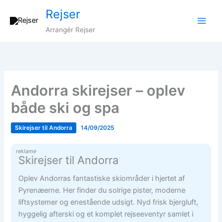
Gå
Rejser
til
indholdet
Arrangér Rejser
Andorra skirejser – oplev
både ski og spa
Skirejser til Andorra
14/09/2025
reklame
Skirejser til Andorra
Oplev Andorras fantastiske skiområder i hjertet af
Pyrenæerne. Her finder du solrige pister, moderne
liftsystemer og enestående udsigt. Nyd frisk bjergluft,
hyggelig afterski og et komplet rejseeventyr samlet i