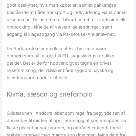
godt beskyttet, hvis man køber en samlet pakkerejse
bestående af både transport og indkvartering via et dansk
rejsebureau. Det indebærer blandt andet ret til refusion eller
ombooking i tilfælde af væsentlige ændringer, samt
adgang til klageadgang via Pakkerejse-Ankenævnet.
Da Andorra ikke er medlem af EU, bør man være
opmærksom på, at det blå EU-sygesikringskort ikke
gælder. Det er derfor nødvendigt at tegne en privat
rejseforsikring, der dækker både sygdom, ulykke og
hjemtransport under skiferien.
Klima, sæson og sneforhold
Skisæsonen i Andorra løber som regel fra begyndelsen af
december til midten af april, afhængig af snemængder. De
fleste pister har snekanoner, og området er kendt for sit
stabile vintervejr med mange solskinstimer. Ifølge data fra