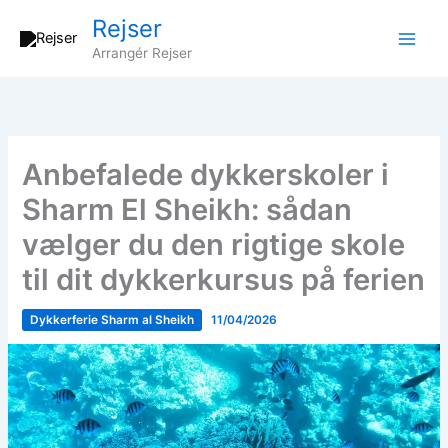
Gå
Rejser
til
Arrangér Rejser
indholdet
Anbefalede dykkerskoler i
Sharm El Sheikh: sådan
vælger du den rigtige skole
til dit dykkerkursus på ferien
Dykkerferie Sharm al Sheikh
11/04/2026