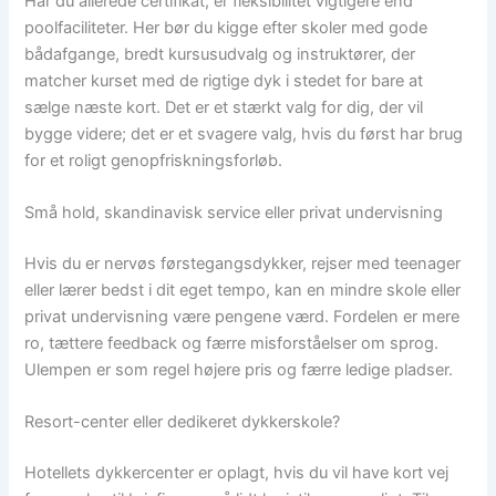
Har du allerede certifikat, er fleksibilitet vigtigere end
poolfaciliteter. Her bør du kigge efter skoler med gode
bådafgange, bredt kursusudvalg og instruktører, der
matcher kurset med de rigtige dyk i stedet for bare at
sælge næste kort. Det er et stærkt valg for dig, der vil
bygge videre; det er et svagere valg, hvis du først har brug
for et roligt genopfriskningsforløb.
Små hold, skandinavisk service eller privat undervisning
Hvis du er nervøs førstegangsdykker, rejser med teenager
eller lærer bedst i dit eget tempo, kan en mindre skole eller
privat undervisning være pengene værd. Fordelen er mere
ro, tættere feedback og færre misforståelser om sprog.
Ulempen er som regel højere pris og færre ledige pladser.
Resort-center eller dedikeret dykkerskole?
Hotellets dykkercenter er oplagt, hvis du vil have kort vej