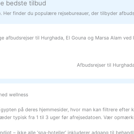
de bedste tilbud
 Her finder du populære rejsebureauer, der tilbyder afbudsre
lige afbudsrejser til Hurghada, El Gouna og Marsa Alam ved
Afbudsrejser til Hurghad
 med wellness
Egypten på deres hjemmesider, hvor man kan filtrere efter ka
træder typisk fra 1 til 3 uger før afrejsedatoen. Vær opmær
ndigt – ikke alle ‘spa-hoteller’ inkluderer adgang til behandl