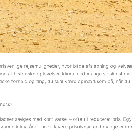
risvenlige rejsemuligheder, hvor både afslapning og velvær
on af historiske oplevelser, klima med mange solskinstimer 
ktiske forhold og ting, du skal være opmærksom på, når du 
lness?
ladser sælges med kort varsel – ofte til reduceret pris. Egy
ts varme klima året rundt, lavere prisniveau end mange eur