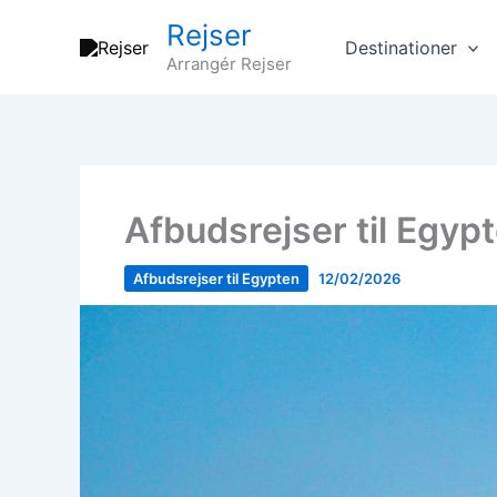
Gå
Rejser
til
Destinationer
Arrangér Rejser
indholdet
Afbudsrejser til Egy
Afbudsrejser til Egypten
12/02/2026