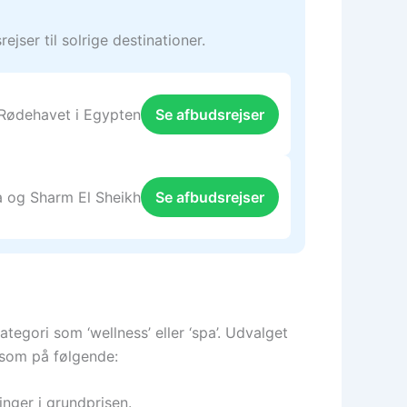
jser til solrige destinationer.
 Rødehavet i Egypten
Se afbudsrejser
a og Sharm El Sheikh
Se afbudsrejser
tegori som ‘wellness’ eller ‘spa’. Udvalget
ksom på følgende:
inger i grundprisen.