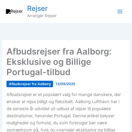
Gå
Rejser
til
Arrangér Rejser
indholdet
Afbudsrejser fra Aalborg:
Eksklusive og Billige
Portugal-tilbud
Afbudsrejser fra Aalborg
12/09/2025
Afbudsrejser er et populært valg for mange danskere, der
ønsker at rejse billigt og fleksibelt. Aalborg Lufthavn har i
de seneste år udvidet sit udbud af rejser til populære
destinationer, herunder Portugal. Denne artikel belyser
muligheder og forhold, du som forbruger bør være
opmærksom på, hvis du overvejer eksklusive og billige